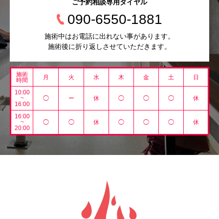
ご予約相談専用ダイヤル
090-6550-1881
施術中はお電話に出れない事があります。
施術後に折り返しさせていただきます。
施術
月
火
水
木
金
土
日
時間
10:00
~
◯
ー
休
◯
◯
◯
休
16:00
16:00
~
◯
◯
休
◯
◯
◯
休
20:00