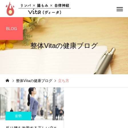
BLOG
整体Vitaの健康ブログ
リンパ整体
腸もみ
整体Vitaの健康ブログ
立ち方
ぽっこりお腹
疲れやす
姿勢