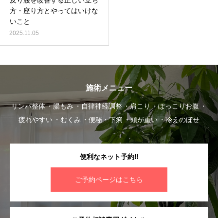
反り腰を改善する正しい立ち
方・座り方とやってはいけな
いこと
2025.11.05
施術メニュー
リンパ整体
腸もみ
自律神経調整
肩こり
ぽっこりお腹
疲れやすい
むくみ
便秘・下痢
頭が重い
冷えのぼせ
便利なネット予約‼︎
ご予約ページはこちら