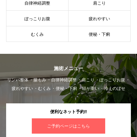
自律神経調整
肩こり
ぽっこりお腹
疲れやすい
むくみ
便秘・下痢
施術メニュー
リンパ整体
腸もみ
自律神経調整
肩こり
ぽっこりお腹
疲れやすい
むくみ
便秘・下痢
頭が重い
冷えのぼせ
便利なネット予約‼︎
ご予約ページはこちら