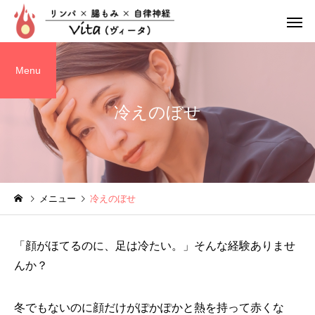
Menu
冷えのぼせ
リンパ整体
腸もみ
メニュー
冷えのぼせ
ぽっこりお腹
疲れやす
「顔がほてるのに、足は冷たい。」そんな経験ありませ
んか？
冬でもないのに顔だけがぽかぽかと熱を持って赤くな