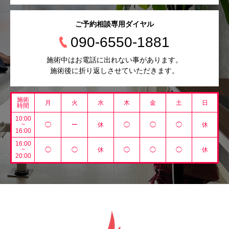
ご予約相談専用ダイヤル
090-6550-1881
施術中はお電話に出れない事があります。
施術後に折り返しさせていただきます。
施術
月
火
水
木
金
土
日
時間
10:00
~
◯
ー
休
◯
◯
◯
休
16:00
16:00
~
◯
◯
休
◯
◯
◯
休
20:00