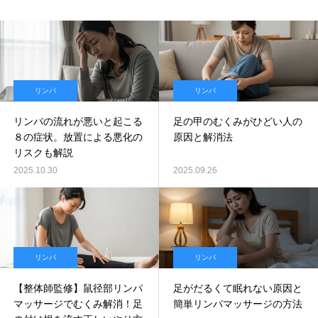
リンパ
リンパ
リンパの流れが悪いと起こる
足の甲のむくみがひどい人の
８の症状。放置による悪化の
原因と解消法
リスクも解説
2025.10.30
2025.09.26
リンパ
リンパ
【整体師監修】鼠径部リンパ
足がだるくて眠れない原因と
マッサージでむくみ解消！足
簡単リンパマッサージの方法