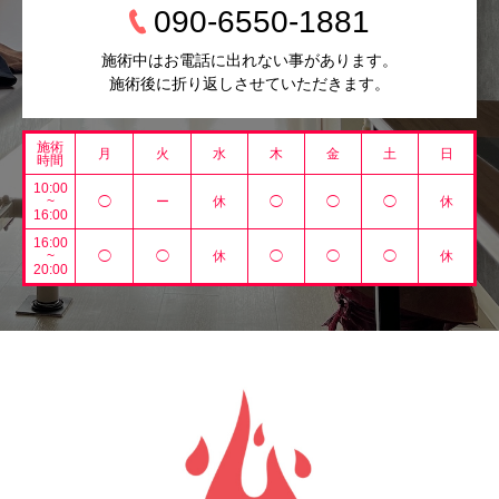
090-6550-1881
施術中はお電話に出れない事があります。
施術後に折り返しさせていただきます。
施術
月
火
水
木
金
土
日
時間
10:00
~
◯
ー
休
◯
◯
◯
休
16:00
16:00
~
◯
◯
休
◯
◯
◯
休
20:00