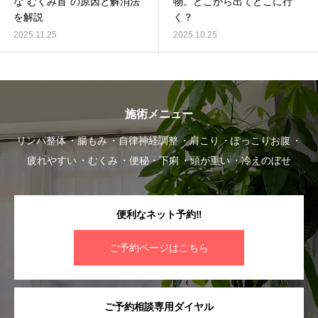
な“むくみ首”の原因と解消法
物。どこから出てどこに行
を解説
く？
2025.11.25
2025.10.25
施術メニュー
リンパ整体
腸もみ
自律神経調整
肩こり
ぽっこりお腹
疲れやすい
むくみ
便秘・下痢
頭が重い
冷えのぼせ
便利なネット予約‼︎
ご予約ページはこちら
ご予約相談専用ダイヤル