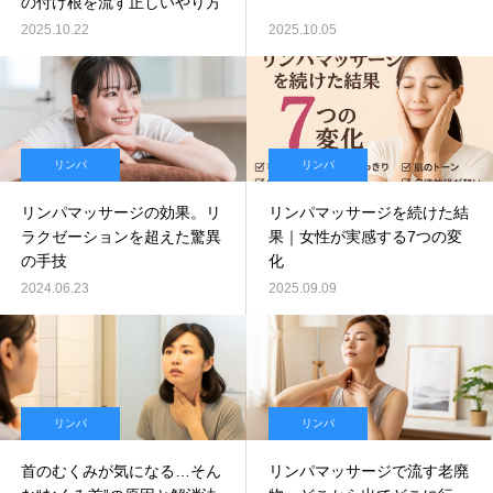
の付け根を流す正しいやり方
2025.10.22
2025.10.05
リンパ
リンパ
リンパマッサージの効果。リ
リンパマッサージを続けた結
ラクゼーションを超えた驚異
果｜女性が実感する7つの変
の手技
化
2024.06.23
2025.09.09
リンパ
リンパ
首のむくみが気になる…そん
リンパマッサージで流す老廃