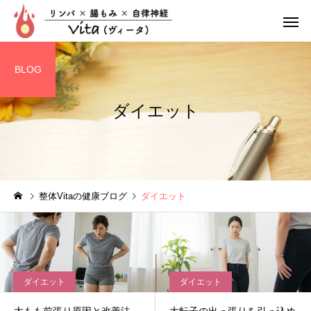
BLOG
ダイエット
リンパ整体
腸もみ
整体Vitaの健康ブログ
ダイエット
ぽっこりお腹
疲れやす
ダイエット
ダイエット