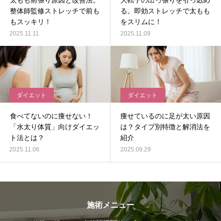
太もも前張り原因と改善法。
大転子の出っ張りを引っ込め
整体師監修ストレッチで前も
る。即効ストレッチで太もも
もスッキリ！
をスリムに！
2025.11.11
2025.11.09
ダイエット
ダイエット
食べてないのに痩せない！
痩せているのに足が太い原因
「水太り体質」向けダイエッ
は？タイプ別特徴と解消法を
ト法とは？
紹介
2025.11.06
2025.09.29
施術メニュー