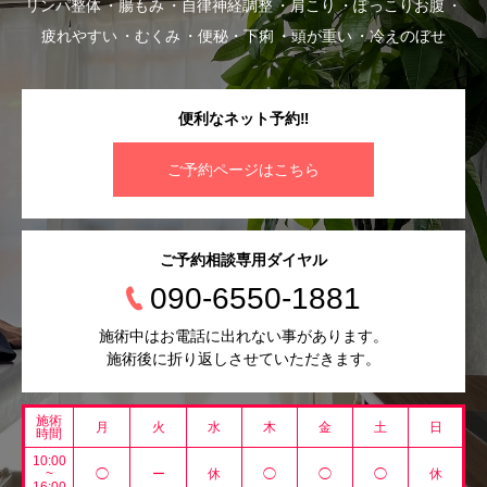
リンパ整体
腸もみ
自律神経調整
肩こり
ぽっこりお腹
疲れやすい
むくみ
便秘・下痢
頭が重い
冷えのぼせ
便利なネット予約‼︎
ご予約ページはこちら
ご予約相談専用ダイヤル
090-6550-1881
施術中はお電話に出れない事があります。
施術後に折り返しさせていただきます。
施術
月
火
水
木
金
土
日
時間
10:00
~
◯
ー
休
◯
◯
◯
休