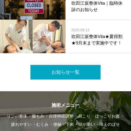
吹田江坂整体Vita｜臨時休
診のお知らせ
2025.09.12
吹田江坂整体Vita★夏得割
★9月末まで実施中です！
お知らせ一覧
施術メニュー
リンパ整体
腸もみ
自律神経調整
肩こり
ぽっこりお腹
疲れやすい
むくみ
便秘・下痢
頭が重い
冷えのぼせ