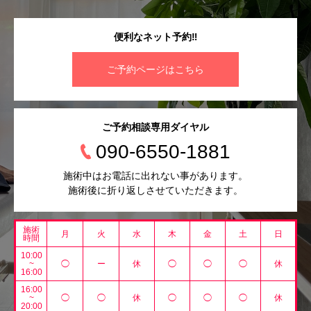
便利なネット予約‼︎
ご予約ページはこちら
ご予約相談専用ダイヤル
090-6550-1881
施術中はお電話に出れない事があります。
施術後に折り返しさせていただきます。
施術
月
火
水
木
金
土
日
時間
10:00
~
◯
ー
休
◯
◯
◯
休
16:00
16:00
~
◯
◯
休
◯
◯
◯
休
20:00