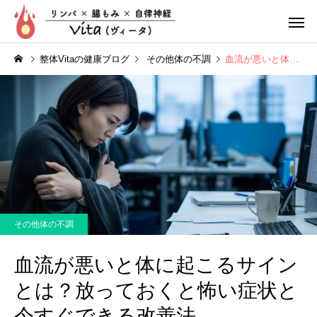
整体Vitaの健康ブログ
その他体の不調
血流が悪いと体に起こるサインとは？放っておくと怖い症状と今すぐできる改善法
リンパ整体
腸もみ
その他体の不調
ぽっこりお腹
疲れやす
血流が悪いと体に起こるサイン
とは？放っておくと怖い症状と
今すぐできる改善法