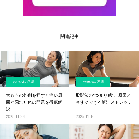
関連記事
その他体の不調
その他体の不調
太ももの外側を押すと痛い原
股関節の“つまり感”。原因と
因と隠れた体の問題を徹底解
今すぐできる解消ストレッチ
説
2025.11.24
2025.11.16