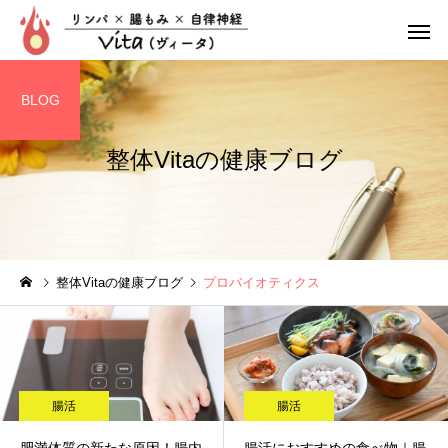
BLOG
整体Vitaの健康ブログ
リンパ整体
腸もみ
整体Vitaの健康ブログ
プロバイオティクス
ぽっこりお腹
疲れやす
腸活
腸活