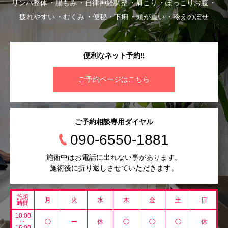
リンパ整体
腸もみ
自律神経調整
肩こり
ぽっこりお腹
疲れやすい
むくみ
便秘・下痢
頭が重い
冷えのぼせ
便利なネット予約‼︎
ご予約ページはこちら
ご予約相談専用ダイヤル
090-6550-1881
施術中はお電話に出れない事があります。
施術後に折り返しさせていただきます。
施術
月
火
水
木
金
土
日
時間
10:00
~
◯
ー
休
◯
◯
◯
休