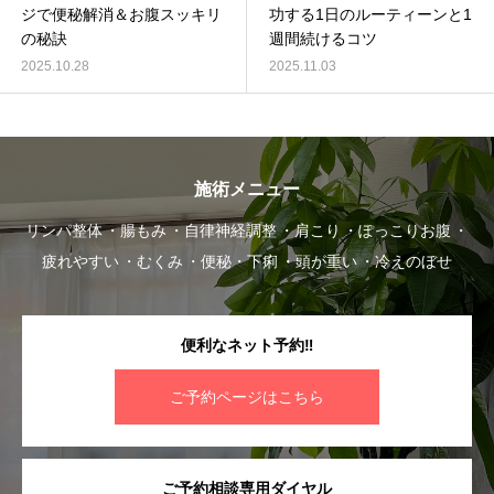
ジで便秘解消＆お腹スッキリ
功する1日のルーティーンと1
の秘訣
週間続けるコツ
2025.10.28
2025.11.03
施術メニュー
リンパ整体
腸もみ
自律神経調整
肩こり
ぽっこりお腹
疲れやすい
むくみ
便秘・下痢
頭が重い
冷えのぼせ
便利なネット予約‼︎
ご予約ページはこちら
ご予約相談専用ダイヤル