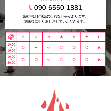
090-6550-1881
施術中はお電話に出れない事があります。
施術後に折り返しさせていただきます。
施術
月
火
水
木
金
土
日
時間
10:00
~
◯
ー
休
◯
◯
◯
休
16:00
16:00
~
◯
◯
休
◯
◯
◯
休
20:00