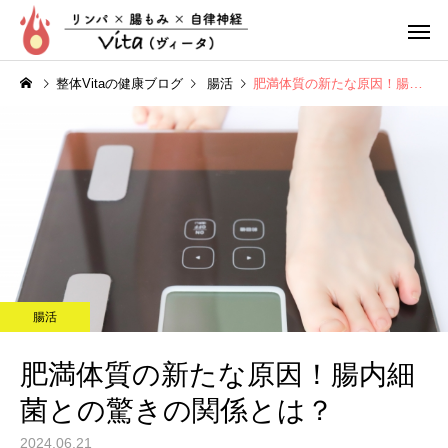
整体Vitaの健康ブログ
腸活
肥満体質の新たな原因！腸内細菌との驚きの関係とは？
リンパ整体
腸もみ
腸活
ぽっこりお腹
疲れやす
肥満体質の新たな原因！腸内細
菌との驚きの関係とは？
2024.06.21