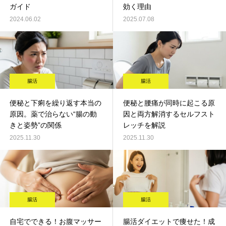
ガイド
効く理由
2024.06.02
2025.07.08
腸活
腸活
便秘と下痢を繰り返す本当の
便秘と腰痛が同時に起こる原
原因。薬で治らない“腸の動
因と両方解消するセルフスト
きと姿勢”の関係
レッチを解説
2025.11.30
2025.11.30
腸活
腸活
自宅でできる！お腹マッサー
腸活ダイエットで痩せた！成